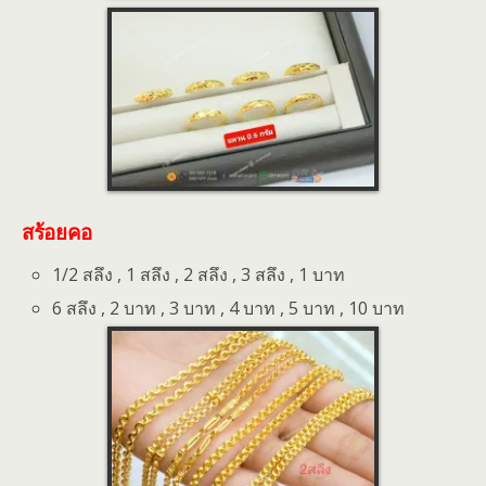
สร้อยคอ
1/2 สลึง , 1 สลึง , 2 สลึง , 3 สลึง , 1 บาท
6 สลึง , 2 บาท , 3 บาท , 4 บาท , 5 บาท , 10 บาท