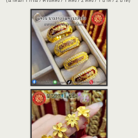
(น้ำหนัก 1 กรัม / ครึ่งสลึง / 1 สลึง / 2 สลึง / 1 บาท / 2 บาท)