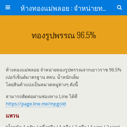
ห้างทองแม่พลอย : จำหน่ายทองรูปพรรณ ทองแท่ง จากเยาวราช รับเลี่ยมกรอบพระกันน้ำ
ทองรูปพรรณ 96.5%
ห้างทองแม่พลอย จำหน่ายทองรูปพรรณจากเยาวราช 96.5%
เปอร์เซ็นต์มาตรฐาน สคบ. น้ำหนักเต็ม
โดยสินค้าแบ่งเป็นหมวดหมู่ต่างๆ ดังนี้
สามารถติดต่อผ่านช่องทาง Line ได้ที่
https://page.line.me/mpgold
แหวน