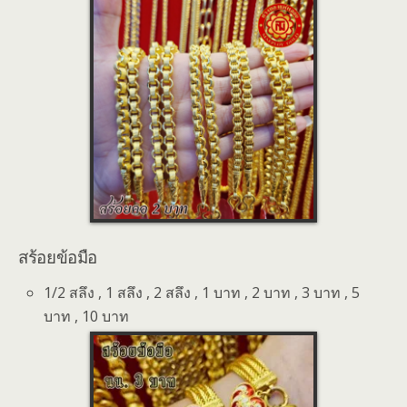
สร้อยข้อมือ
1/2 สลึง , 1 สลึง , 2 สลึง , 1 บาท , 2 บาท , 3 บาท , 5
บาท , 10 บาท