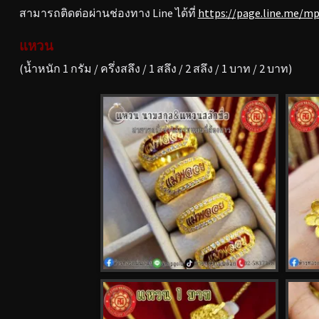
สามารถติดต่อผ่านช่องทาง Line ได้ที่
https://page.line.me/m
แหวน
(น้ำหนัก 1 กรัม / ครึ่งสลึง / 1 สลึง / 2 สลึง / 1 บาท / 2 บาท)