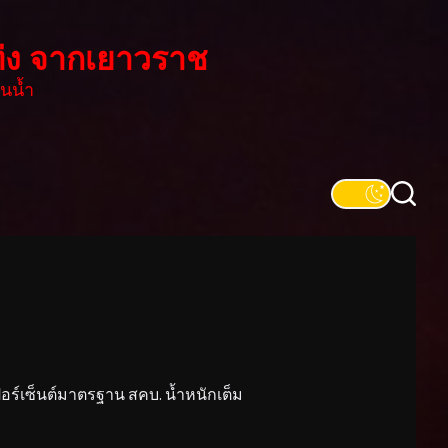
่ง จากเยาวราช
นน้ำ
์เซ็นต์มาตรฐาน สคบ. น้ำหนักเต็ม