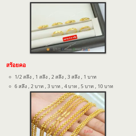
สร้อยคอ
1/2 สลึง , 1 สลึง , 2 สลึง , 3 สลึง , 1 บาท
6 สลึง , 2 บาท , 3 บาท , 4 บาท , 5 บาท , 10 บาท