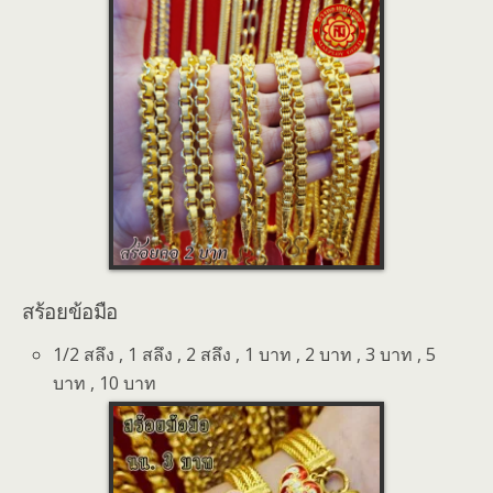
สร้อยข้อมือ
1/2 สลึง , 1 สลึง , 2 สลึง , 1 บาท , 2 บาท , 3 บาท , 5
บาท , 10 บาท