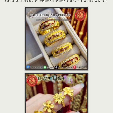
(น้ำหนัก 1 กรัม / ครึ่งสลึง / 1 สลึง / 2 สลึง / 1 บาท / 2 บาท)