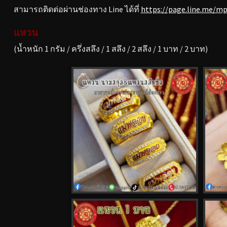
สามารถติดต่อผ่านช่องทาง Line ได้ที่
https://page.line.me/m
แหวน
(น้ำหนัก 1 กรัม / ครึ่งสลึง / 1 สลึง / 2 สลึง / 1 บาท / 2 บาท)