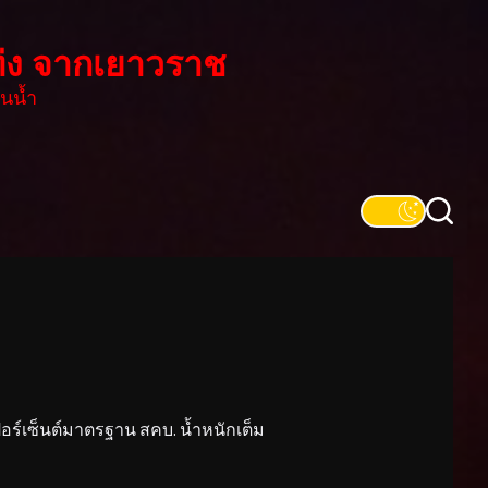
่ง จากเยาวราช
นน้ำ
์เซ็นต์มาตรฐาน สคบ. น้ำหนักเต็ม