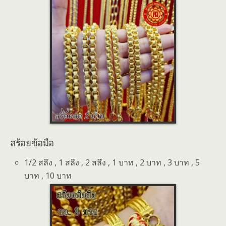
สร้อยข้อมือ
1/2 สลึง , 1 สลึง , 2 สลึง , 1 บาท , 2 บาท , 3 บาท , 5
บาท , 10 บาท