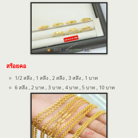
สร้อยคอ
1/2 สลึง , 1 สลึง , 2 สลึง , 3 สลึง , 1 บาท
6 สลึง , 2 บาท , 3 บาท , 4 บาท , 5 บาท , 10 บาท