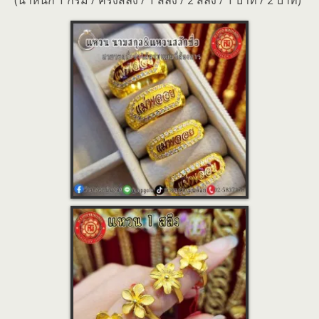
(น้ำหนัก 1 กรัม / ครึ่งสลึง / 1 สลึง / 2 สลึง / 1 บาท / 2 บาท)