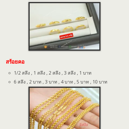
สร้อยคอ
1/2 สลึง , 1 สลึง , 2 สลึง , 3 สลึง , 1 บาท
6 สลึง , 2 บาท , 3 บาท , 4 บาท , 5 บาท , 10 บาท